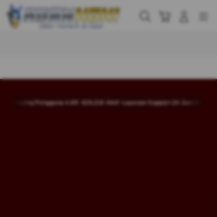
Skip
to
Cari
Troli
Login
Navigation
content
Buka Info Lebih Lanjut
/5
828.218 Aktif
Layanan Support 24 Jam Non-Stop