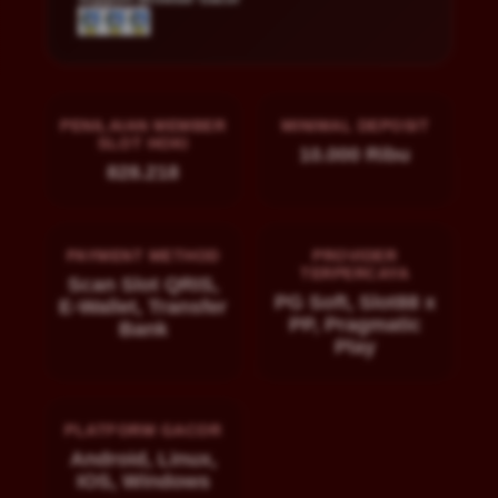
PENILAIAN MEMBER
MINIMAL DEPOSIT
SLOT HOKI
10.000 Ribu
828.218
PAYMENT METHOD
PROVIDER
TERPERCAYA
Scan Slot QRIS,
PG Soft, Slot88 x
E-Wallet, Transfer
PP, Pragmatic
Bank
Play
PLATFORM GACOR
Android, Linux,
IOS, Windows