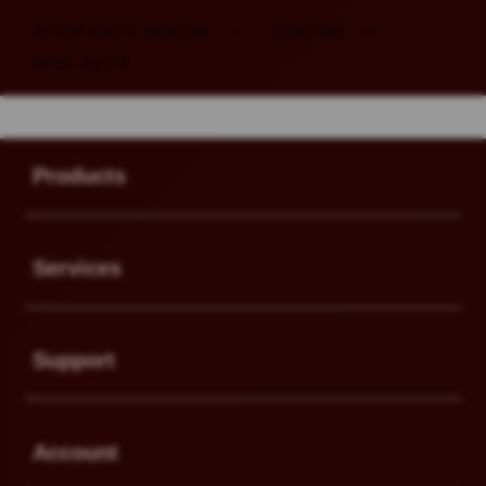
SITUS SLOT GACOR
>
GACOR
>
HOKI SLOT
Buka
Footer Navigation
Products
Buka
Services
Buka
Support
Buka
Account