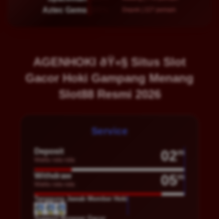
Aztec Gems
85%
Depok | 227 pemain
AGENHOKI ðŸ«§ Situs Slot
Gacor Hoki Gampang Menang
Slot88 Resmi 2026
Service
Deposit
02
m
Waktu rata-rata
Withdraw
05
m
Waktu rata-rata
Tanggung Jawab Member Hoki
Support Browser Gacor