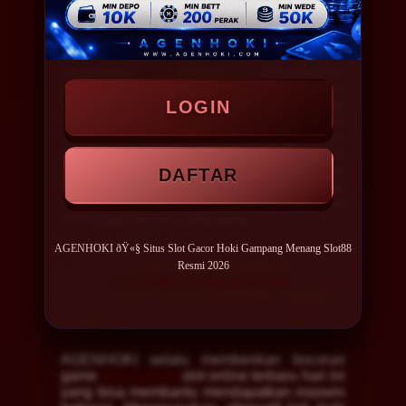
Tidak hanya sebagai situs slot gacor hari ini,
Kami memberikan bukti nyata dalam
melayani dan membayar setiap withdraw
para pengguna hoki
slot88
berapapun
nominalnya. Karena kenyamanan
merupakan layanan utama yang harus
LOGIN
dirasakan para pemain situs gacor agar
setiap pengguna lebih percaya diri ketika
bermain slot88 gampang menang. Daftar
link slot gacor hari ini dan main slot88 untuk
membuktikan kepada hoki mania, bahwa
DAFTAR
AGENHOKI selalu membayar setiap
seluruh kemenangan tanpa harus
menunggu proses yang lama.
AGENHOKI ðŸ«§ Situs Slot Gacor Hoki Gampang Menang Slot88
5 Daftar Game Situs
Resmi 2026
Â© COPYRIGHT 2026 AGENHOKI
Gacor Slot Online Hari
Ini
AGENHOKI selalu memberikan bocoran
game
situs gacor
slot online terbaru hari ini
yang bisa membantu mendapatkan maxwin