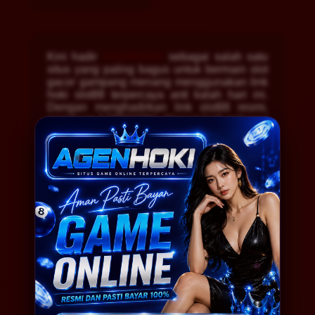
Kini hadir
AGENHOKI
sebagai salah satu
situs yang paling bagus untuk bermain slot
gacor gampang menang menggunakan link
hoki slot88 terpercaya anti kalah hari ini.
Dengan menghadirkan link slot88 resmi,
membuat AGENHOKI dikenal baik sebagai
situs gacor hari ini oleh kalangan slot mania
se-Indonesia. Sehingga menyediakan
alternatif resmi khusus untuk pengguna hoki
slot agar semakin aman dan tanpa khawatir
saat bermain di situs slot88 gampang
menang. Kini para pengguna link slot88
kembali aktif sebagai member AGENHOKI,
karena setiap kemenangan maxwin hari ini
selalu dibayar kapanpun dan berapapun
jumlahnya. Tanpa mengeluarkan modal
yang besar dan hanya berbekalkan modal
receh, Anda sudah unggul selangkah
dibanding yang lain dalam meraih
kemenangan slot online jackpot.