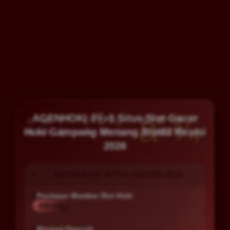
AGENHOKI ðŸ«§ Situs Slot Gacor
Hoki Gampang Menang Slot88 Resmi
2026
INFORMASI SITUS GACOR 2026
Penilaian Member Slot Hoki
828.218
Minimal Deposit