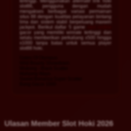
tertinggi. Menggunakan alternatif link hoki
slot88, pengguna dengan mudah
mengakses berbagai variasi permainan
situs 88 dengan kualitas pelayanan bintang
lima dan sistem stabil berpeluang maxwin
jackpot. Berikut daftar 5 game
slot online
gacor yang memiliki winrate tertinggi dan
selalu memberikan perkaliang x500 hingga
x1000 tanpa batas untuk semua player
slot88 hoki.
Gates Of Olympus
Wild Bounty Showdown
Wukong - Black Scatter
Mahjong Ways
Sweet Bonanza Super Scatter
Bang Gacor 1000
Ulasan Member Slot Hoki 2026