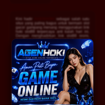
Kini hadir
AGENHOKI
sebagai salah satu
situs yang paling bagus untuk bermain slot
gacor gampang menang menggunakan link
hoki slot88 terpercaya anti kalah hari ini.
Dengan menghadirkan link slot88 resmi,
membuat AGENHOKI dikenal baik sebagai
situs gacor hari ini oleh kalangan slot mania
se-Indonesia. Sehingga menyediakan
alternatif resmi khusus untuk pengguna hoki
slot agar semakin aman dan tanpa khawatir
saat bermain di situs slot88 gampang
menang. Kini para pengguna link slot88
kembali aktif sebagai member AGENHOKI,
karena setiap kemenangan maxwin hari ini
selalu dibayar kapanpun dan berapapun
jumlahnya. Tanpa mengeluarkan modal
yang besar dan hanya berbekalkan modal
receh, Anda sudah unggul selangkah
dibanding yang lain dalam meraih
kemenangan slot online jackpot.