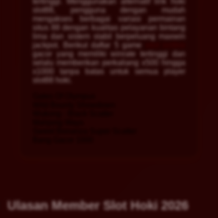
tertinggi. Menggunakan alternatif link hoki
slot88, pengguna dengan mudah
mengakses berbagai variasi permainan
situs 88 dengan kualitas pelayanan bintang
lima dan sistem stabil berpeluang maxwin
jackpot. Berikut daftar 5 game
slot online
gacor yang memiliki winrate tertinggi dan
selalu memberikan perkaliang x500 hingga
x1000 tanpa batas untuk semua player
slot88 hoki.
Gates Of Olympus
Wild Bounty Showdown
Wukong - Black Scatter
Mahjong Ways
Sweet Bonanza Super Scatter
Bang Gacor 1000
Ulasan Member Slot Hoki 2026