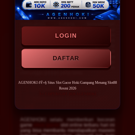
Tidak hanya sebagai situs slot gacor hari ini,
Kami memberikan bukti nyata dalam
melayani dan membayar setiap withdraw
para pengguna hoki
slot88
berapapun
nominalnya. Karena kenyamanan
merupakan layanan utama yang harus
LOGIN
dirasakan para pemain situs gacor agar
setiap pengguna lebih percaya diri ketika
bermain slot88 gampang menang. Daftar
link slot gacor hari ini dan main slot88 untuk
membuktikan kepada hoki mania, bahwa
DAFTAR
AGENHOKI selalu membayar setiap
seluruh kemenangan tanpa harus
menunggu proses yang lama.
AGENHOKI ðŸ«§ Situs Slot Gacor Hoki Gampang Menang Slot88
5 Daftar Game Situs
Resmi 2026
Â© COPYRIGHT 2026 AGENHOKI
Gacor Slot Online Hari
Ini
AGENHOKI selalu memberikan bocoran
game
situs gacor
slot online terbaru hari ini
yang bisa membantu mendapatkan maxwin