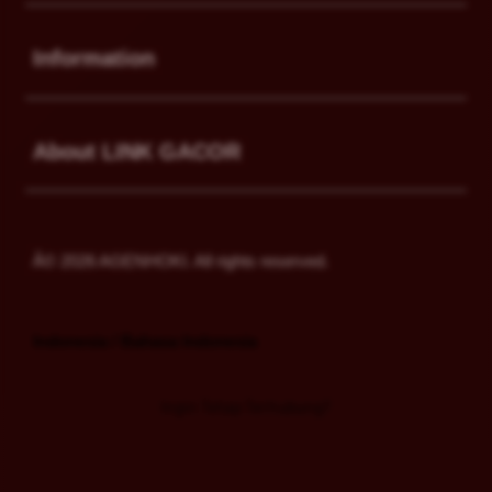
Buka
Information
Buka
About LINK GACOR
Â© 2026 AGENHOKI. All rights reserved.
Indonesia / Bahasa Indonesia
Ingin Tetap Terhubung?