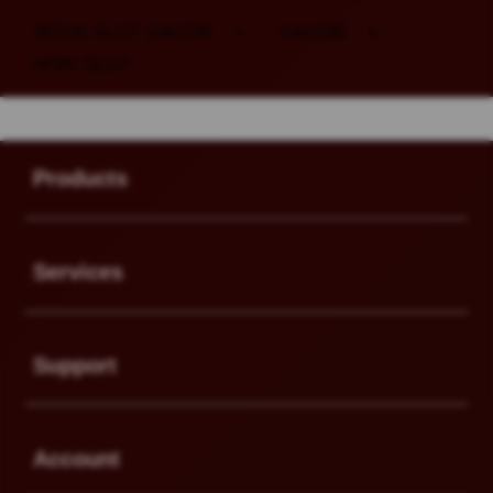
SITUS SLOT GACOR
>
GACOR
>
HOKI SLOT
Buka
Footer Navigation
Products
Buka
Services
Buka
Support
Buka
Account