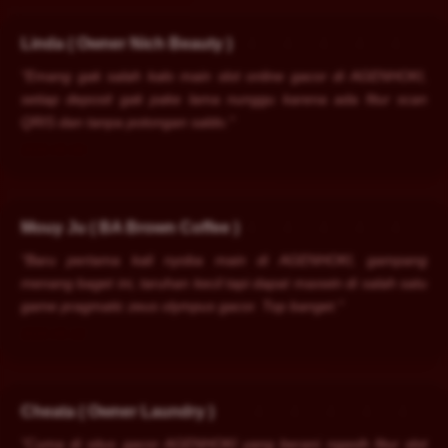
Linda ( Owner Nich Beauty )
â˜…â˜…â˜…â˜…â˜…
"Emang gak salah kalo main slot online gacor di AGENHOKI,
setiap deposit gak pake lama nunggu karena ada fitur scan
QRIS dan tanpa potongan saldo."
2026-06-08
Mouy Ju ( BA Brown Coffee )
â˜…â˜…â˜…â˜…â˜…
"Baru pertama kali nyoba main di AGENHOKI, gampang
menang baget ini, taruhan kecil tapi dapat maxwin di salah satu
game pragmatic zeus olympus gacor. Top banget."
2026-06-12
Cheata ( Owner Laundry )
â˜…â˜…â˜…â˜…â˜†
"Cuma di situs gacor AGENHOKI yang berani ngasih fitur slot