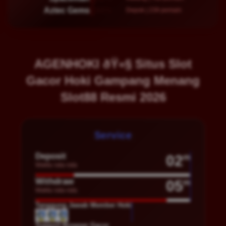
Aztec Gems
60%
Depok | 239 pemain
AGENHOKI ðŸ«§ Situs Slot
Gacor Hoki Gampang Menang
Slot88 Resmi 2026
Service
Deposit
02
m
Waktu rata-rata
Withdraw
05
m
Waktu rata-rata
Tanggung Jawab Member Hoki
Support Browser Gacor