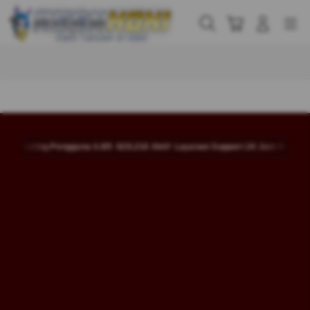
Skip
to
Cari
Troli
Login
Navigation
content
Buka Info Lebih Lanjut
8/5
828.218 Aktif
Layanan Support 24 Jam Non-Stop