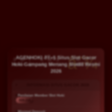
AGENHOKI ðŸ«§ Situs Slot Gacor
Hoki Gampang Menang Slot88 Resmi
2026
INFORMASI SITUS GACOR 2026
Penilaian Member Slot Hoki
828.218
Minimal Deposit