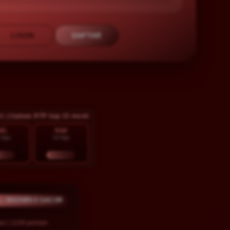
LOGIN
DAFTAR
5 | Update RTP tiap 15 menit
SEL
RAB
 Agu
12 Agu
.57%
87.47%
ABIL
NORMAL
— MAXWIN X GACOR
n | 1239 pemain