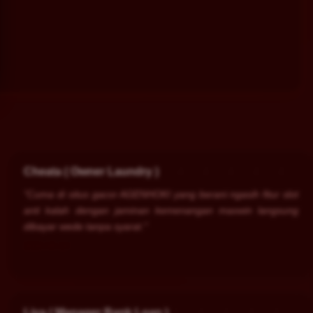
Cheata ( Owner Laundry )
â˜…â˜…â˜…â˜…â˜†
"Cuma di situs gacor AGENHOKI yang berani ngasih fitur slot
anti kalah dengan jaminan kemenangan maxwin langsung
dibayar wede tanpa syarat."
2026-06-18
Liya ( Manager Bank Loan )
â˜…â˜…â˜…â˜…â˜…