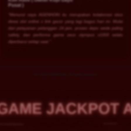
Pusat )
â˜…
"Menurut saya AGENHOKI itu merupakan kolaborasi situs
dewa slot online x link gacor yang lagi bagus hari ini. Mulai
dari pelayanan pelanggan 24 jam, proses depo wede paling
safety, dan performa game zeus olympus x1000 selalu
diperbarui setiap saat."
2026-06-25
Â© 2026 AGENHOKI. All rights reserved.
GAME JACKPOT 
Wild Bandito
Wild Bounty Showdown