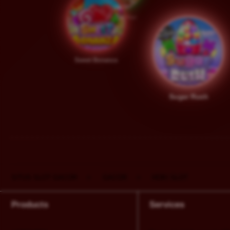
Mahjong Ways
Sweet Bonanza
Sugar Rush
SITUS SLOT GACOR
>
GACOR
>
HOKI SLOT
Footer Navigation
Products
Services