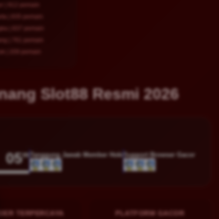
r | 912 pemain
rta | 835 pemain
ka | 837 pemain
ng | 761 pemain
k | 209 pemain
nang Slot88 Resmi 2026
05
m
Tanggung Jawab Member Hoki
Support Browser Gacor
DER TERPERCAYA
PLATFORM GACOR