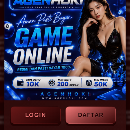
u
Scan Slot QRIS, E-Wallet,
PG So
Transfer Bank
Pr
aling bagus untuk bermain slot gacor gampang menang menggun
I dikenal baik sebagai situs gacor hari ini oleh kalangan s
man dan tanpa khawatir saat bermain di situs slot88 gampang
axwin hari ini selalu dibayar kapanpun dan berapapun juml
dibanding yang lain dalam meraih kemenangan slot online jack
emberikan bukti nyata dalam melayani dan membayar setiap wi
 dirasakan para pemain situs gacor agar setiap pengguna leb
k membuktikan kepada hoki mania, bahwa AGENHOKI selalu me
nline Hari Ini
acor
slot online terbaru hari ini yang bisa membantu mendapat
LOGIN
DAFTAR
asi permainan situs 88 dengan kualitas pelayanan bintang lim
rtinggi dan selalu memberikan perkaliang x500 hingga x1000 tan