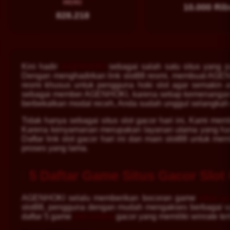
HOKI
10.000 Rib
828.218
Kini hadir
AGENHOKI
sebagai salah satu situs yang p
Dengan menghadirkan link slot88 resmi, membuat AGENHOK
resmi khusus untuk pengguna hoki slot agar semakin a
sebagai member AGENHOKI, karena setiap kemenangan m
berbekalkan modal receh, Anda sudah unggul selangkah 
Tidak hanya sebagai situs slot gacor hari ini, Kami m
Karena kenyamanan merupakan layanan utama yang harus
Daftar link slot gacor hari ini dan main slot88 untu
proses yang lama.
5 Daftar Game Situs Gacor Slot O
AGENHOKI selalu memberikan bocoran game
situs g
slot88, pengguna dengan mudah mengakses berbagai vari
daftar 5 game
slot online
gacor yang memiliki winrate te