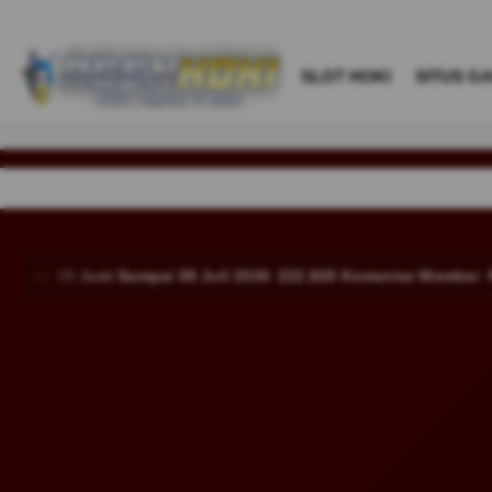
Skip
to
content
SLOT HOKI
SITUS G
Buka Info Lebih Lanjut
222.828 Komentar Member
Rating Pengguna 4.8/5
828.218 Akti