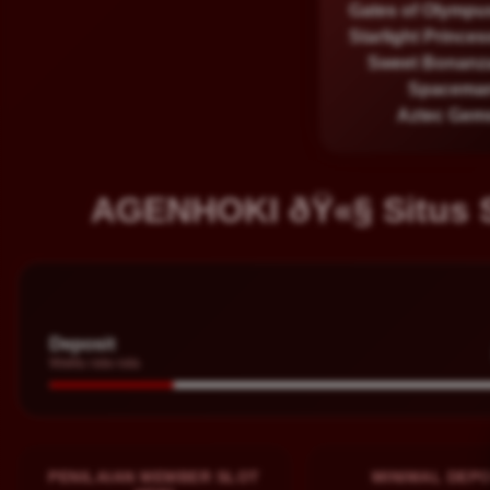
Gates of Olympu
Starlight Princes
Sweet Bonanz
Spacema
Aztec Gem
AGENHOKI ðŸ«§ Situs S
Deposit
Waktu rata-rata
PENILAIAN MEMBER SLOT
MINIMAL DEPO